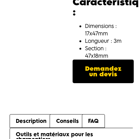
Caractéristi
:
Dimensions :
17x47mm
Longueur : 3m
Section :
47x18mm
Demandez
un devis
Description
Conseils
FAQ
Outils et matériaux pour les