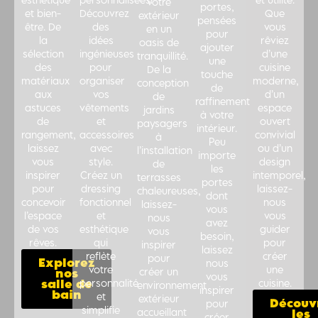
votre
portes,
et bien-
Découvrez
Que
extérieur
pensées
être. De
des
vous
en un
pour
la
idées
rêviez
oasis de
ajouter
sélection
ingénieuses
d’une
tranquillité.
une
des
pour
cuisine
De la
touche
matériaux
organiser
moderne,
conception
de
aux
vos
d’un
de
raffinement
astuces
vêtements
espace
jardins
à votre
de
et
ouvert
paysagers
intérieur.
rangement,
accessoires
convivial
à
Peu
laissez
avec
ou d’un
l’installation
importe
vous
style.
design
de
les
inspirer
Créez un
intemporel,
terrasses
portes
pour
dressing
laissez-
chaleureuses,
dont
concevoir
fonctionnel
nous
laissez-
vous
l’espace
et
vous
nous
avez
de vos
esthétique
guider
vous
besoin,
rêves.
qui
pour
inspirer
laissez
reflète
créer
pour
Explorez
nous
votre
une
créer un
nos
vous
salle de
personnalité
cuisine.
environnement
inspirer
bain
et
extérieur
Découv
pour
simplifie
accueillant
les
créer