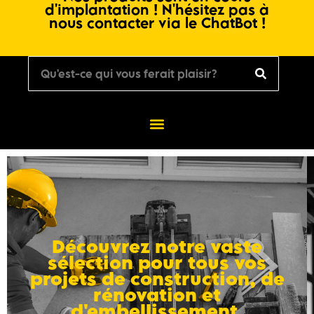
d'implantation ! N'hésitez pas à
nous contacter via le ChatBot !
Découvrez notre vaste
sélection pour tous vos
projets de construction, de
rénovation et
d'embellissement.