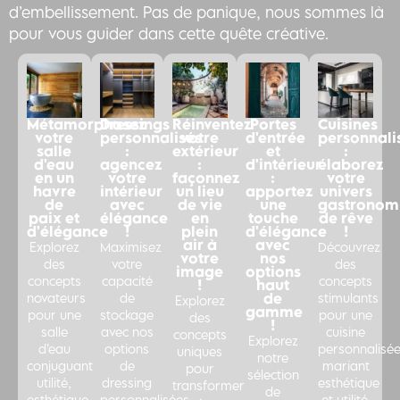
d’embellissement. Pas de panique, nous sommes là
pour vous guider dans cette quête créative.
Métamorphosez
Dressings
Réinventez
Portes
Cuisines
votre
personnalisés
votre
d'entrée
personnali
salle
:
extérieur
et
:
d'eau
agencez
:
d'intérieur
élaborez
en un
votre
façonnez
:
votre
havre
intérieur
un lieu
apportez
univers
de
avec
de vie
une
gastronom
paix et
élégance
en
touche
de rêve
d'élégance
!
plein
d'élégance
!
air à
avec
Explorez
Maximisez
Découvrez
votre
nos
des
votre
des
image
options
concepts
capacité
concepts
!
haut
de
novateurs
de
stimulants
Explorez
gamme
pour une
stockage
pour une
des
!
salle
avec nos
cuisine
concepts
Explorez
d’eau
options
personnalisé
uniques
notre
conjuguant
de
mariant
pour
sélection
utilité,
dressing
esthétique
transformer
de
esthétique
personnalisées.
et utilité.