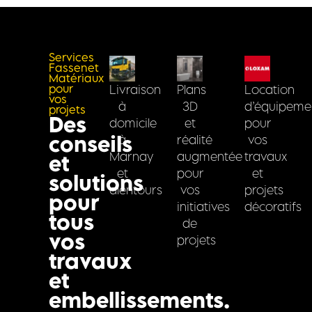
Services
Fassenet
Matériaux
pour
Livraison
Plans
Location
vos
à
3D
d’équipeme
projets
Des
domicile
et
pour
conseils
à
réalité
vos
Marnay
augmentée
travaux
et
et
pour
et
solutions
alentours
vos
projets
pour
initiatives
décoratifs
tous
de
vos
projets
travaux
et
embellissements.