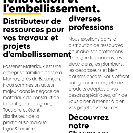
l'embellissement.
diverses
Distributeur de
professions
ressources pour
vos travaux et
Nous excellons dans la
projets
distribution de ressources
pour diverses professions
d’embellissement
telles que les maçons, les
électriciens, les plombiers,
Fassenet Matériaux est une
les décorateurs et bien
entreprise familiale basée à
d’autres encore. Vous offrant
Marnay, près de Besançon.
une gamme complète de
Nous sommes un acteur
produits adaptés à vos
majeur dans le négoce de
besoins spécifiques, afin de
matériaux de construction,
vous aider à mener à bien
faisant partie du groupe
vos projets avec succès.
Toutfaire et étant
Découvrez
distributeur de la
prestigieuse marque
notre
Ligne&Lumière.