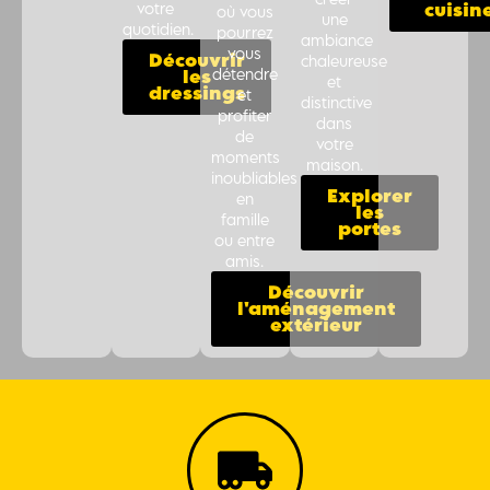
votre
cuisin
où vous
une
quotidien.
pourrez
ambiance
vous
Découvrir
chaleureuse
détendre
les
et
dressings
et
distinctive
profiter
dans
de
votre
moments
maison.
inoubliables
Explorer
en
les
famille
portes
ou entre
amis.
Découvrir
l'aménagement
extérieur