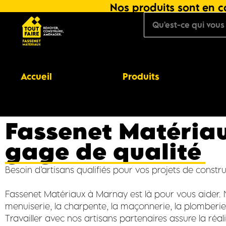
Nos produits sont en co
Accueil
Produits
Fassenet Matériau
gage de qualité
Besoin d’artisans qualifiés pour vos projets de constr
Fassenet Matériaux à Marnay est là pour vous aider. No
menuiserie, la charpente, la maçonnerie, la plomberie et
Travailler avec nos artisans partenaires assure la réa