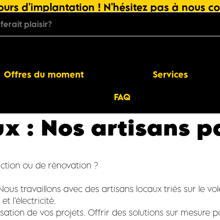
urs d'implantation ! N'hésitez pas à nous co
Offres du moment
Services
FAQ
x : Nos artisans p
uction ou de rénovation ?
us travaillons avec des artisans locaux triés sur le vol
 l’électricité.
lisation de vos projets. Offrir des solutions sur mesure