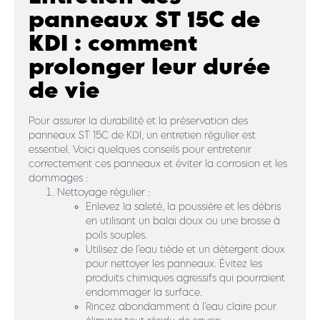
panneaux ST 15C de
KDI : comment
prolonger leur durée
de vie
Pour assurer la durabilité et la préservation des
panneaux ST 15C de KDI, un entretien régulier est
essentiel. Voici quelques conseils pour entretenir
correctement ces panneaux et éviter la corrosion et les
dommages :
Nettoyage régulier :
Enlevez la saleté, la poussière et les débris
en utilisant un balai doux ou une brosse à
poils souples.
Utilisez de l’eau tiède et un détergent doux
pour nettoyer les panneaux. Évitez les
produits chimiques agressifs qui pourraient
endommager la surface.
Rincez abondamment à l’eau claire pour