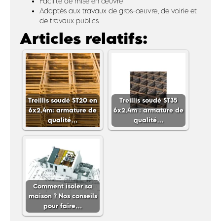
Facilité de mise en œuvre
Adaptés aux travaux de gros-œuvre, de voirie et
de travaux publics
Articles relatifs:
Treillis soudé ST20 en
Treillis soudé ST35
6x2.4m: armature de
6x2.4m : armature de
qualité…
qualité…
Comment isoler sa
maison ? Nos conseils
pour faire…