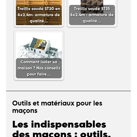
Treillis soudé ST20 en
Treillis soudé ST35
6x2.4m: armature de
6x2.4m : armature de
qualité…
qualité…
Comment isoler sa
maison ? Nos conseils
pour faire…
Outils et matériaux pour les
maçons
Les indispensables
des maçons : outils,