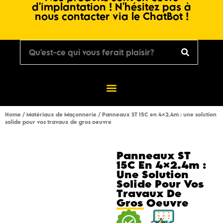
d'implantation ! N'hésitez pas à
nous contacter via le ChatBot !
Home
/
Matériaux de Maçonnerie
/ Panneaux ST 15C en 4×2.4m : une solution
solide pour vos travaux de gros oeuvre
Panneaux ST
15C En 4×2.4m :
Une Solution
Solide Pour Vos
Travaux De
Gros Oeuvre