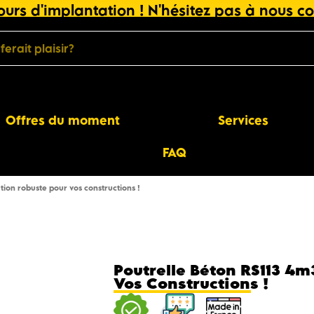
urs d'implantation ! N'hésitez pas à nous co
Offres du moment
Services
FAQ
ution robuste pour vos constructions !
Poutrelle Béton RS113 4m
Vos Constructions !