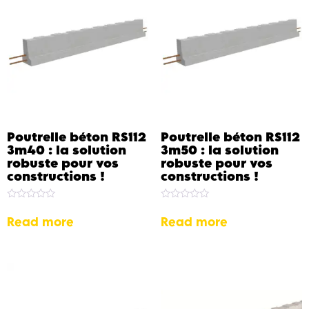
Poutrelle béton RS112
Poutrelle béton RS112
3m40 : la solution
3m50 : la solution
robuste pour vos
robuste pour vos
constructions !
constructions !
Rated
Rated
0
0
Read more
Read more
out
out
of
of
5
5