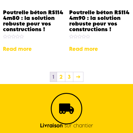
Poutrelle béton RS114
Poutrelle béton RS114
4m80 : la solution
4m90 : la solution
robuste pour vos
robuste pour vos
constructions !
constructions !
Rated
Rated
0
0
Read more
Read more
out
out
of
of
5
5
1
2
3
→
Livraison
sur chantier