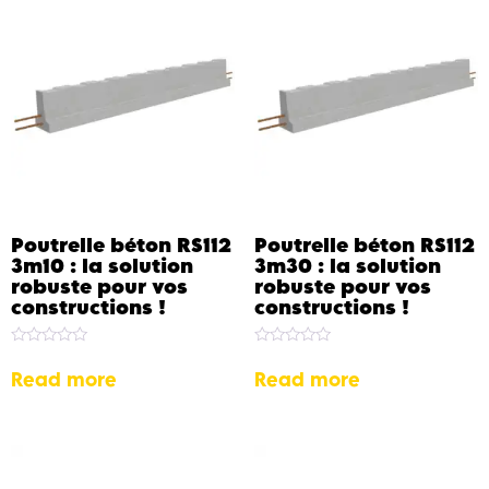
Poutrelle béton RS112
Poutrelle béton RS112
3m10 : la solution
3m30 : la solution
robuste pour vos
robuste pour vos
constructions !
constructions !
Rated
Rated
0
0
Read more
Read more
out
out
of
of
5
5