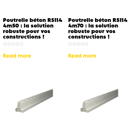
Poutrelle béton RS114
Poutrelle béton RS114
4m50 : la solution
4m70 : la solution
robuste pour vos
robuste pour vos
constructions !
constructions !
Rated
Rated
0
0
Read more
Read more
out
out
of
of
5
5