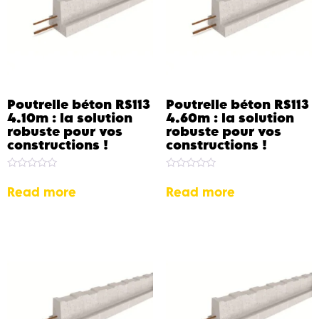
Poutrelle béton RS113
Poutrelle béton RS113
4.10m : la solution
4.60m : la solution
robuste pour vos
robuste pour vos
constructions !
constructions !
Rated
Rated
0
0
Read more
Read more
out
out
of
of
5
5