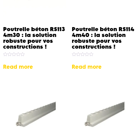
Poutrelle béton RS113
Poutrelle béton RS114
4m30 : la solution
4m40 : la solution
robuste pour vos
robuste pour vos
constructions !
constructions !
Rated
Rated
0
0
Read more
Read more
out
out
of
of
5
5