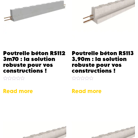
Poutrelle béton RS112
Poutrelle béton RS113
3m70 : la solution
3.90m : la solution
robuste pour vos
robuste pour vos
constructions !
constructions !
Rated
Rated
0
0
Read more
Read more
out
out
of
of
5
5