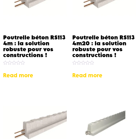
Poutrelle béton RS113
Poutrelle béton RS113
4m : la solution
4m20 : la solution
robuste pour vos
robuste pour vos
constructions !
constructions !
Rated
Rated
0
0
Read more
Read more
out
out
of
of
5
5