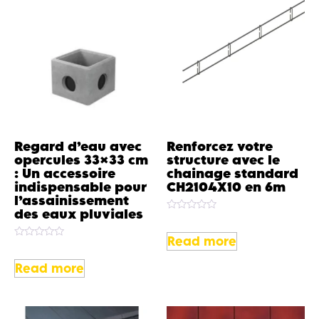
Regard d’eau avec
Renforcez votre
opercules 33×33 cm
structure avec le
: Un accessoire
chainage standard
indispensable pour
CH2104X10 en 6m
l’assainissement
des eaux pluviales
Rated
0
out
Read more
Rated
of
0
5
out
Read more
of
5