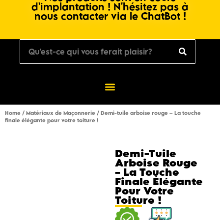
d'implantation ! N'hésitez pas à
nous contacter via le ChatBot !
Home
/
Matériaux de Maçonnerie
/ Demi-tuile arboise rouge – La touche
finale élégante pour votre toiture !
Demi-Tuile
Arboise Rouge
– La Touche
Finale Élégante
Pour Votre
Toiture !