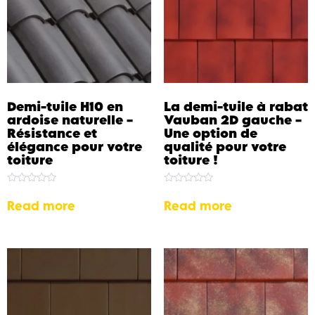
Demi-tuile H10 en
La demi-tuile à rabat
ardoise naturelle –
Vauban 2D gauche –
Résistance et
Une option de
élégance pour votre
qualité pour votre
toiture
toiture !
Rated
Rated
0
0
Read more
Read more
out
out
of
of
5
5