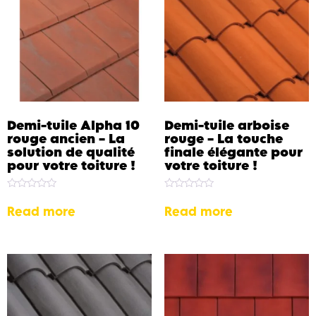
Demi-tuile Alpha 10
Demi-tuile arboise
rouge ancien – La
rouge – La touche
solution de qualité
finale élégante pour
pour votre toiture !
votre toiture !
Rated
Rated
0
0
Read more
Read more
out
out
of
of
5
5