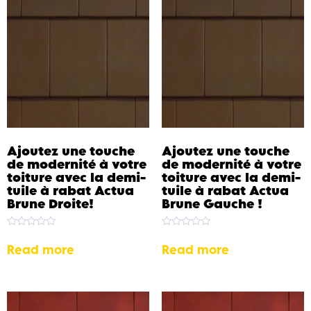
Ajoutez une touche
Ajoutez une touche
de modernité à votre
de modernité à votre
toiture avec la demi-
toiture avec la demi-
tuile à rabat Actua
tuile à rabat Actua
Brune Droite!
Brune Gauche !
Rated
Rated
0
0
Read more
Read more
out
out
of
of
5
5