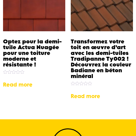
Optez pour la demi-
Transformez votre
tuile Actua Nuagée
toit en œuvre d’art
pour une toiture
avec les demi-tuiles
moderne et
Tradipanne Ty002 !
résistante !
Découvrez la couleur
Badiane en béton
minéral
Rated
0
Read more
out
Rated
of
0
5
Read more
out
of
5