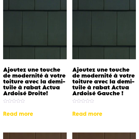
Ajoutez une touche
Ajoutez une touche
de modernité à votre
de modernité à votre
toiture avec la demi-
toiture avec la demi-
tuile à rabat Actua
tuile à rabat Actua
Ardoisé Droite!
Ardoisé Gauche !
Rated
Rated
0
0
Read more
Read more
out
out
of
of
5
5