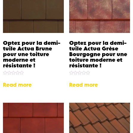
Optez pour la demi-
Optez pour la demi-
tuile Actua Brune
tuile Actua Grèse
pour une toiture
Bourgogne pour une
moderne et
toiture moderne et
résistante !
résistante !
Rated
Rated
0
0
Read more
Read more
out
out
of
of
5
5