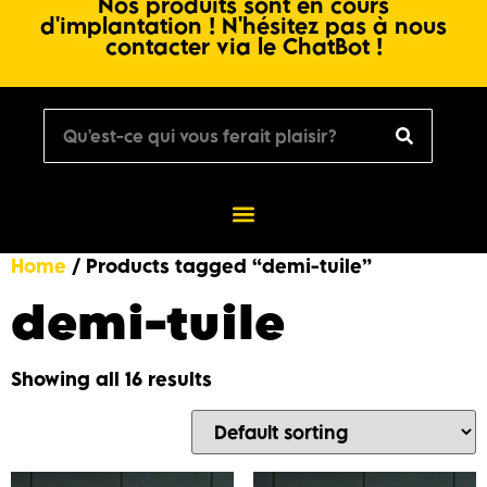
Nos produits sont en cours
d'implantation ! N'hésitez pas à nous
contacter via le ChatBot !
Home
/ Products tagged “demi-tuile”
demi-tuile
Showing all 16 results