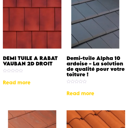
DEMI TUILE A RABAT
Demi-tuile Alpha 10
VAUBAN 2D DROIT
ardoise – La solution
de qualité pour votre
toiture !
Rated
0
Read more
out
Rated
of
0
5
Read more
out
of
5