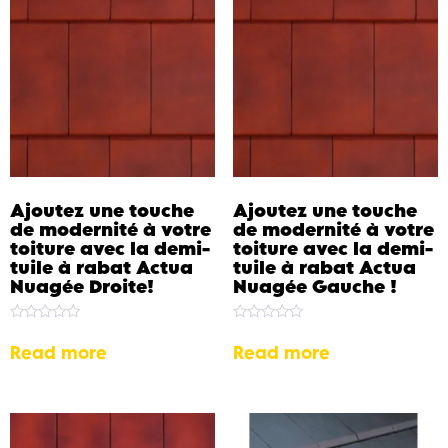
Ajoutez une touche
Ajoutez une touche
de modernité à votre
de modernité à votre
toiture avec la demi-
toiture avec la demi-
tuile à rabat Actua
tuile à rabat Actua
Nuagée Droite!
Nuagée Gauche !
Rated
Rated
0
0
Read more
Read more
out
out
of
of
5
5