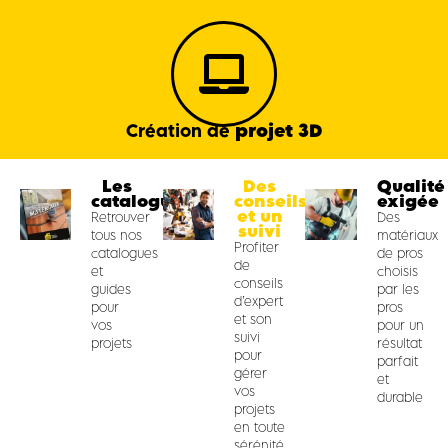
projet 3D
Création de
Les
Des
Qualité
catalogues
conseils
exigée
et un
Retrouver
Des
suivi
tous nos
matériaux
Profiter
catalogues
de pros
de
et
choisis
conseils
guides
par les
d’expert
pour
pros
et son
vos
pour un
suivi
projets
résultat
pour
parfait
gérer
et
vos
durable
projets
en toute
sérénité