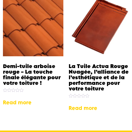
Demi-tuile arboise
La Tuile Actua Rouge
rouge – La touche
Nuagée, l’alliance de
finale élégante pour
l’esthétique et de la
votre toiture !
performance pour
votre toiture
Rated
0
Read more
Rated
out
0
Read more
of
out
5
of
5