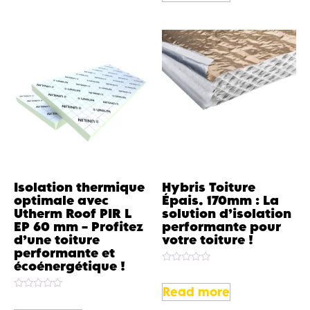
5
Isolation thermique
Hybris Toiture
optimale avec
Épais. 170mm : La
Utherm Roof PIR L
solution d’isolation
EP 60 mm – Profitez
performante pour
d’une toiture
votre toiture !
performante et
écoénergétique !
Rated
0
out
Read more
Rated
of
0
5