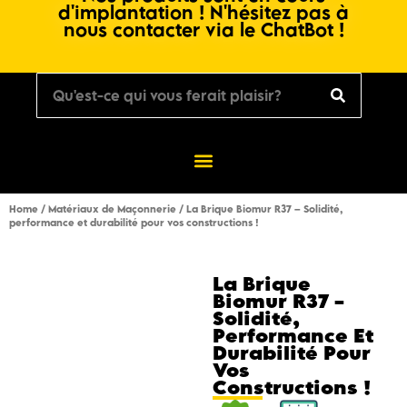
d'implantation ! N'hésitez pas à
nous contacter via le ChatBot !
Home
/
Matériaux de Maçonnerie
/ La Brique Biomur R37 – Solidité,
performance et durabilité pour vos constructions !
La Brique
Biomur R37 –
Solidité,
Performance Et
Durabilité Pour
Vos
Constructions !