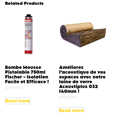
Related Products
Bombe Mousse
Améliorez
Pistolable 750ml
l’acoustique de vos
Fischer – Isolation
espaces avec notre
Facile et Efficace !
laine de verre
Acoustiplus 032
140mm !
Rated
0
out
Read more
Rated
of
0
5
out
Read more
of