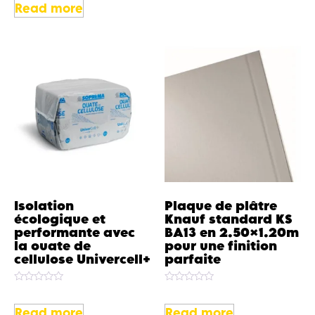
out
Read more
of
5
Isolation
Plaque de plâtre
écologique et
Knauf standard KS
performante avec
BA13 en 2.50×1.20m
la ouate de
pour une finition
cellulose Univercell+
parfaite
Rated
Rated
0
0
out
out
Read more
Read more