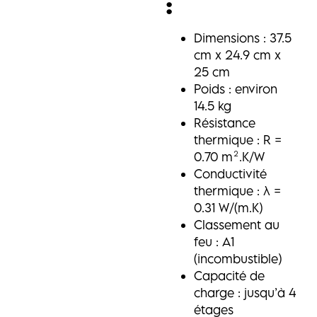
:
Dimensions : 37.5
cm x 24.9 cm x
25 cm
Poids : environ
14.5 kg
Résistance
thermique : R =
0.70 m².K/W
Conductivité
thermique : λ =
0.31 W/(m.K)
Classement au
feu : A1
(incombustible)
Capacité de
charge : jusqu’à 4
étages