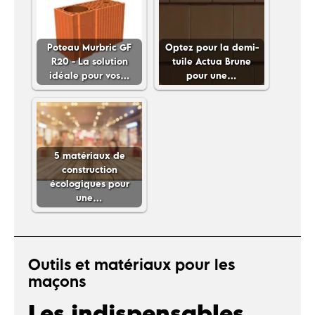
Poteau Murbric GF
Optez pour la demi-
R20 - La solution
tuile Actua Brune
idéale pour vos…
pour une…
5 matériaux de
construction
écologiques pour
une…
Outils et matériaux pour les
maçons
Les indispensables