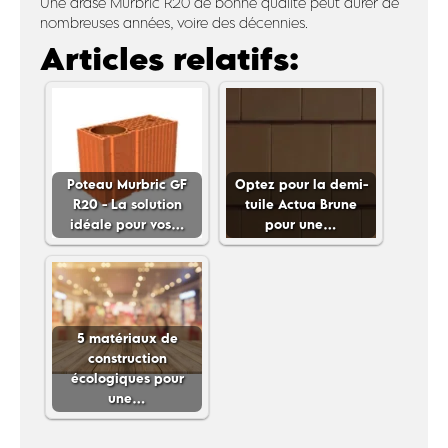
Une arase Murbric R20 de bonne qualité peut durer de
nombreuses années, voire des décennies.
Articles relatifs:
Poteau Murbric GF
Optez pour la demi-
R20 - La solution
tuile Actua Brune
idéale pour vos…
pour une…
5 matériaux de
construction
écologiques pour
une…