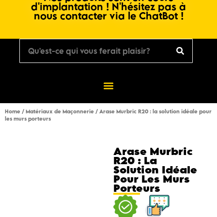
d'implantation ! N'hésitez pas à
nous contacter via le ChatBot !
Home
/
Matériaux de Maçonnerie
/ Arase Murbric R20 : la solution idéale pour
les murs porteurs
Arase Murbric
R20 : La
Solution Idéale
Pour Les Murs
Porteurs