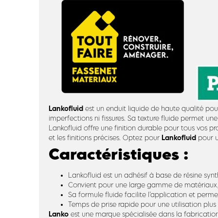
Lankofluid
est un enduit liquide de haute qualité pour l
imperfections ni fissures. Sa texture fluide permet un
Lankofluid offre une finition durable pour tous vos pr
Lankofluid
et les finitions précises. Optez pour
pour un
Caractéristiques :
Lankofluid est un adhésif à base de résine synt
Convient pour une large gamme de matériaux, y 
Sa formule fluide facilite l’application et per
Temps de prise rapide pour une utilisation plus
Lanko
est une marque spécialisée dans la fabrication