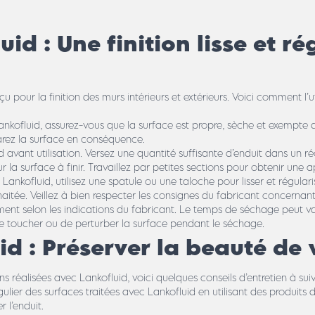
uid : Une finition lisse et ré
 pour la finition des murs intérieurs et extérieurs. Voici comment l’uti
ankofluid, assurez-vous que la surface est propre, sèche et exempte d
arez la surface en conséquence.
d avant utilisation. Versez une quantité suffisante d’enduit dans un ré
r la surface à finir. Travaillez par petites sections pour obtenir une 
 Lankofluid, utilisez une spatule ou une taloche pour lisser et régular
ouhaitée. Veillez à bien respecter les consignes du fabricant concern
ent selon les indications du fabricant. Le temps de séchage peut va
 de toucher ou de perturber la surface pendant le séchage.
id : Préserver la beauté de v
ns réalisées avec Lankofluid, voici quelques conseils d’entretien à suiv
ulier des surfaces traitées avec Lankofluid en utilisant des produits 
 l’enduit.