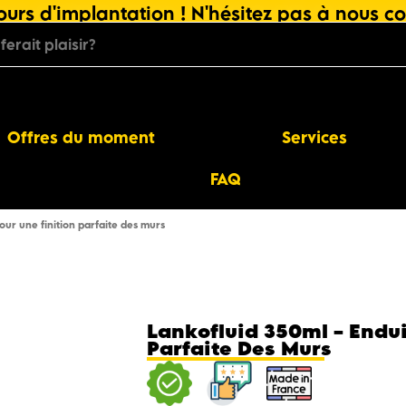
urs d'implantation ! N'hésitez pas à nous co
Offres du moment
Services
FAQ
our une finition parfaite des murs
Lankofluid 350ml – Endui
Parfaite Des Murs