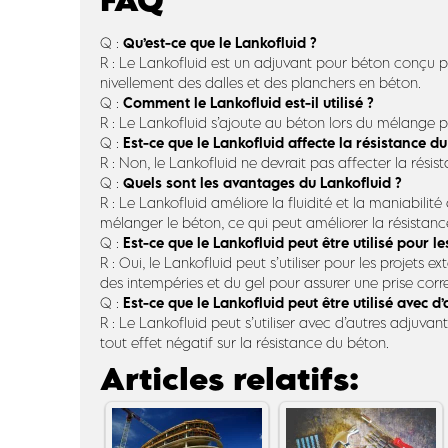
FAQ
Qu’est-ce que le Lankofluid ?
Q :
R : Le Lankofluid est un adjuvant pour béton conçu pour 
nivellement des dalles et des planchers en béton.
Comment le Lankofluid est-il utilisé ?
Q :
R : Le Lankofluid s’ajoute au béton lors du mélange po
Est-ce que le Lankofluid affecte la résistance d
Q :
R : Non, le Lankofluid ne devrait pas affecter la ré
Quels sont les avantages du Lankofluid ?
Q :
R : Le Lankofluid améliore la fluidité et la maniabilit
mélanger le béton, ce qui peut améliorer la résistance
Est-ce que le Lankofluid peut être utilisé pour le
Q :
R : Oui, le Lankofluid peut s’utiliser pour les projets
des intempéries et du gel pour assurer une prise corr
Est-ce que le Lankofluid peut être utilisé avec 
Q :
R : Le Lankofluid peut s’utiliser avec d’autres adjuv
tout effet négatif sur la résistance du béton.
Articles relatifs: