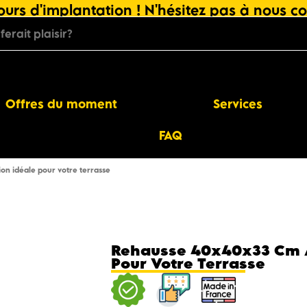
urs d'implantation ! N'hésitez pas à nous co
Offres du moment
Services
FAQ
ion idéale pour votre terrasse
Rehausse 40x40x33 Cm À 
Pour Votre Terrasse