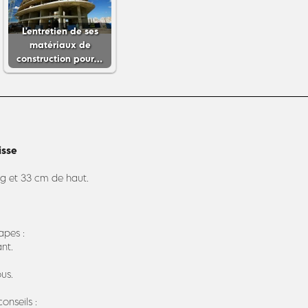
L'entretien de ses
matériaux de
construction pour…
isse
g et 33 cm de haut.
apes :
nt.
ous.
onseils :