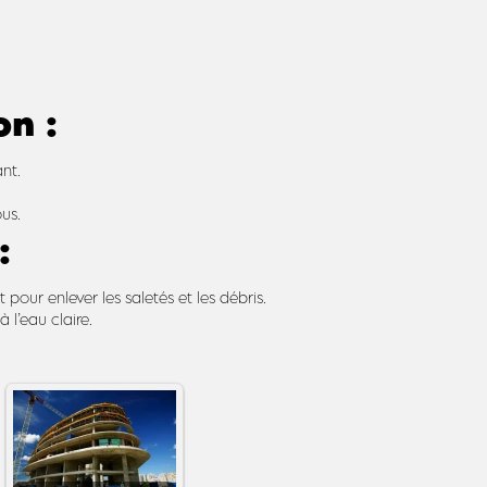
on :
nt.
ous.
:
 pour enlever les saletés et les débris.
 l’eau claire.