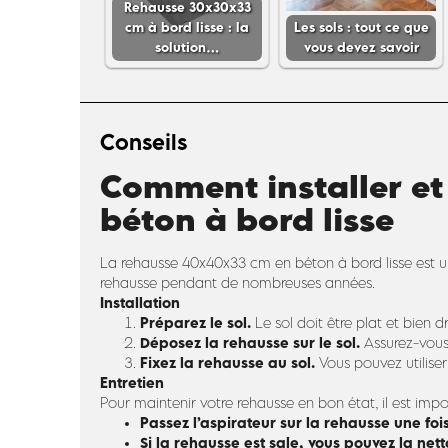
Rehausse 30x30x33
cm à bord lisse : la
Les sols : tout ce que
solution…
vous devez savoir
Conseils
Comment installer et
béton à bord lisse
La rehausse 40x40x33 cm en béton à bord lisse est un p
rehausse pendant de nombreuses années.
Installation
Préparez le sol.
Le sol doit être plat et bien d
Déposez la rehausse sur le sol.
Assurez-vous 
Fixez la rehausse au sol.
Vous pouvez utiliser 
Entretien
Pour maintenir votre rehausse en bon état, il est impo
Passez l’aspirateur sur la rehausse une foi
Si la rehausse est sale, vous pouvez la netto