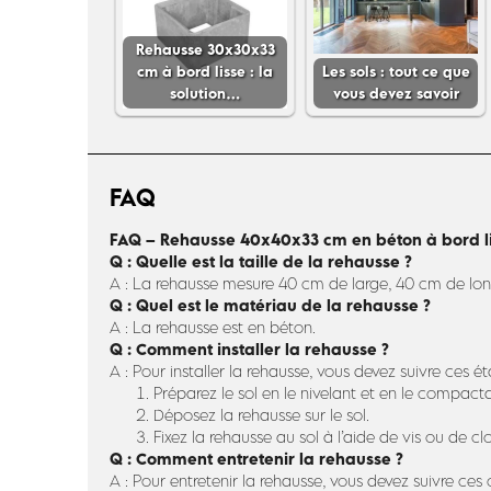
Rehausse 30x30x33
cm à bord lisse : la
Les sols : tout ce que
solution…
vous devez savoir
FAQ
FAQ – Rehausse 40x40x33 cm en béton à bord l
Q : Quelle est la taille de la rehausse ?
A : La rehausse mesure 40 cm de large, 40 cm de lon
Q : Quel est le matériau de la rehausse ?
A : La rehausse est en béton.
Q : Comment installer la rehausse ?
A : Pour installer la rehausse, vous devez suivre ces ét
Préparez le sol en le nivelant et en le compacta
Déposez la rehausse sur le sol.
Fixez la rehausse au sol à l’aide de vis ou de cl
Q : Comment entretenir la rehausse ?
A : Pour entretenir la rehausse, vous devez suivre ces c