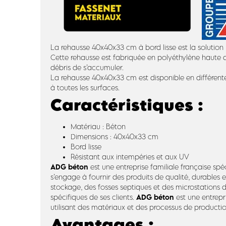
La rehausse 40x40x33 cm à bord lisse est la solution idé
Cette rehausse est fabriquée en polyéthylène haute de
débris de s’accumuler.
La rehausse 40x40x33 cm est disponible en différentes 
à toutes les surfaces.
Caractéristiques :
Matériau : Béton
Dimensions : 40x40x33 cm
Bord lisse
Résistant aux intempéries et aux UV
ADG béton
est une entreprise familiale française spé
s’engage à fournir des produits de qualité, durables
stockage, des fosses septiques et des microstations 
ADG béton
spécifiques de ses clients.
est une entrepr
utilisant des matériaux et des processus de producti
Avantages :