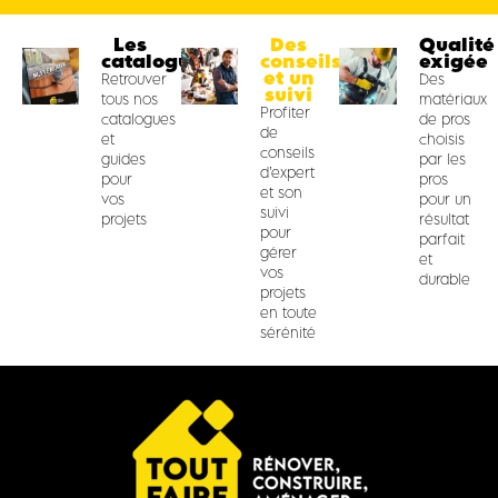
Les
Des
Qualité
catalogues
conseils
exigée
et un
Retrouver
Des
suivi
tous nos
matériaux
Profiter
catalogues
de pros
de
et
choisis
conseils
guides
par les
d’expert
pour
pros
et son
vos
pour un
suivi
projets
résultat
pour
parfait
gérer
et
vos
durable
projets
en toute
sérénité