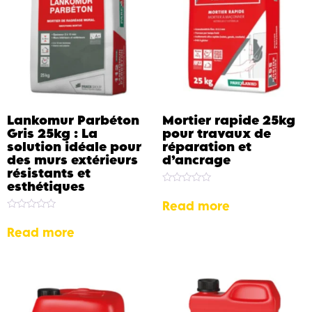
Lankomur Parbéton
Mortier rapide 25kg
Gris 25kg : La
pour travaux de
solution idéale pour
réparation et
des murs extérieurs
d’ancrage
résistants et
esthétiques
Rated
0
Read more
out
Rated
of
0
5
Read more
out
of
5