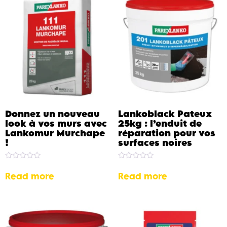
Donnez un nouveau
Lankoblack Pateux
look à vos murs avec
25kg : l’enduit de
Lankomur Murchape
réparation pour vos
!
surfaces noires
Rated
Rated
0
0
Read more
Read more
out
out
of
of
5
5