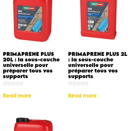
PRIMAPRENE PLUS
PRIMAPRENE PLUS 2L
20L : la sous-couche
: la sous-couche
universelle pour
universelle pour
préparer tous vos
préparer tous vos
supports
supports
Rated
Rated
0
0
Read more
Read more
out
out
of
of
5
5