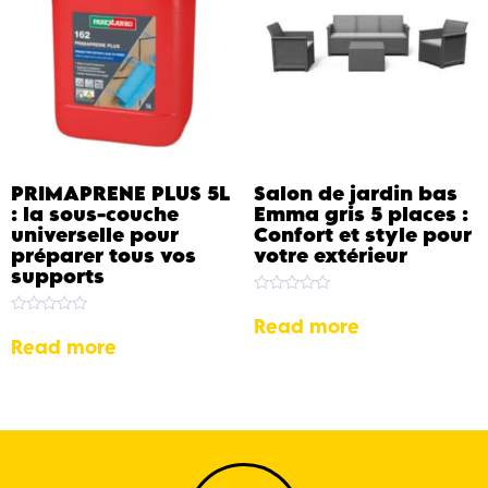
PRIMAPRENE PLUS 5L
Salon de jardin bas
: la sous-couche
Emma gris 5 places :
universelle pour
Confort et style pour
préparer tous vos
votre extérieur
supports
Rated
0
Read more
Rated
out
0
Read more
of
out
5
of
5