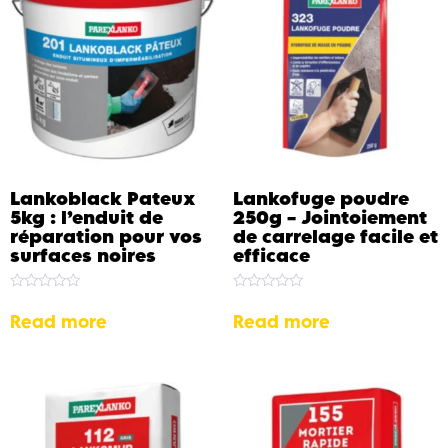
Lankoblack Pateux
Lankofuge poudre
5kg : l’enduit de
250g – Jointoiement
réparation pour vos
de carrelage facile et
surfaces noires
efficace
Rated
Rated
0
0
Read more
Read more
out
out
of
of
5
5