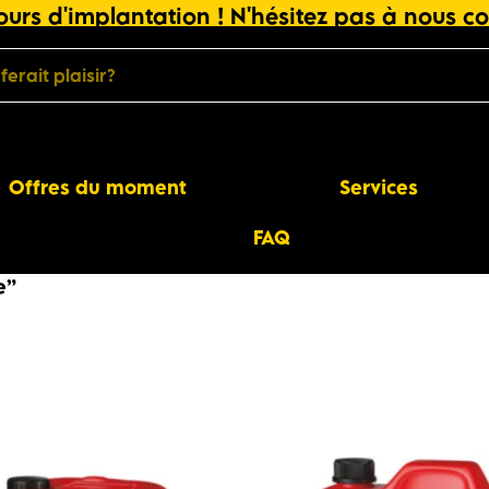
urs d'implantation ! N'hésitez pas à nous co
Offres du moment
Services
FAQ
e”