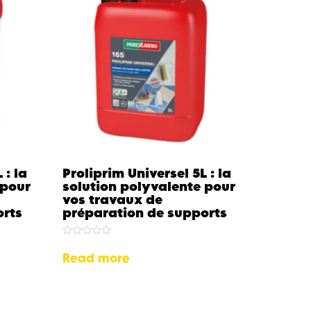
 : la
Proliprim Universel 5L : la
 pour
solution polyvalente pour
vos travaux de
orts
préparation de supports
Rated
0
Read more
out
of
5