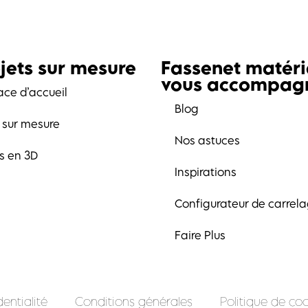
jets sur mesure
Fassenet matér
vous accompag
ace d’accueil
Blog
t sur mesure
Nos astuces
ts en 3D
Inspirations
Configurateur de carrel
Faire Plus
entialité
Conditions générales
Politique de coo