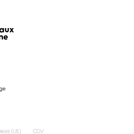
iaux
ne
age
kies (UE)
CGV