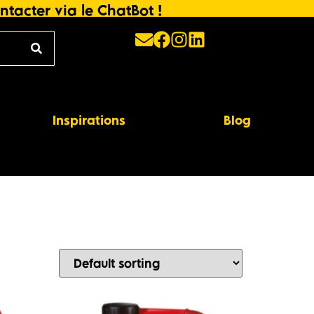
ntacter via le ChatBot !
Inspirations
Blog