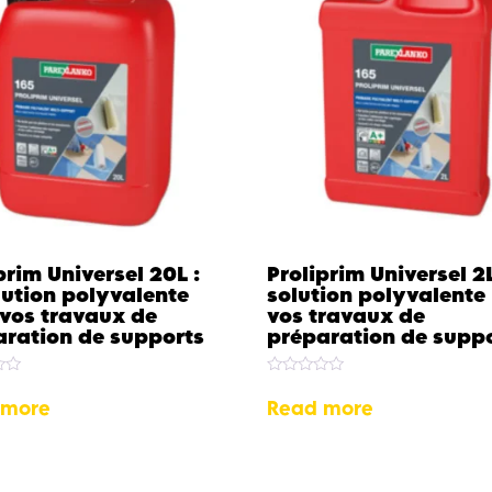
prim Universel 20L :
Proliprim Universel 2L
lution polyvalente
solution polyvalente
vos travaux de
vos travaux de
aration de supports
préparation de supp
Rated
0
 more
Read more
out
of
5