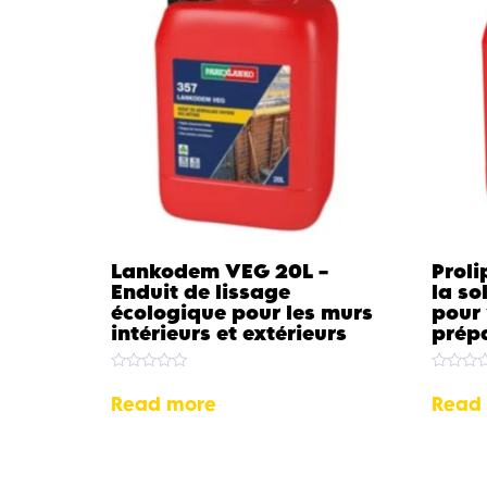
Lankodem VEG 20L –
Proli
Enduit de lissage
la so
écologique pour les murs
pour 
intérieurs et extérieurs
prép
Rated
Rated
0
0
Read more
Read
out
out
of
of
5
5