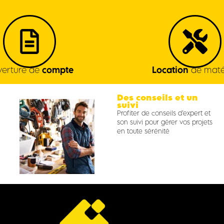
erture de
compte
Location
de maté
Des conseils et un
suivi
Profiter de conseils d’expert et
son suivi pour gérer vos projets
en toute sérénité