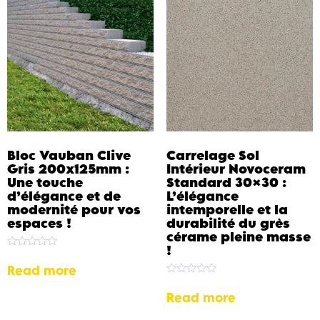
Bloc Vauban Clive
Carrelage Sol
Gris 200x125mm :
Intérieur Novoceram
Une touche
Standard 30×30 :
d’élégance et de
L’élégance
modernité pour vos
intemporelle et la
espaces !
durabilité du grès
cérame pleine masse
!
Rated
0
Read more
out
Rated
of
0
5
Read more
out
of
5