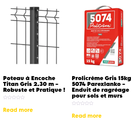
Poteau à Encoche
Prolicrème Gris 15kg
Titan Gris 2.30 m –
5074 Parexlanko –
Robuste et Pratique !
Enduit de ragréage
pour sols et murs
Rated
0
Read more
Rated
out
0
Read more
of
out
5
of
5