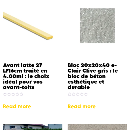
Avant latte 27
Bloc 20x20x40 e-
LF16cm traité en
Clair Clive gris : le
4.00ml : le choix
bloc de béton
idéal pour vos
esthétique et
avant-toits
durable
Rated
Rated
0
0
Read more
Read more
out
out
of
of
5
5