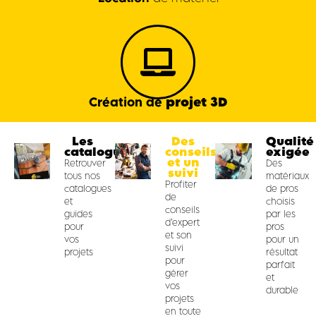
projet 3D
Création de
Les
Des
Qualité
catalogues
conseils
exigée
et un
Retrouver
Des
suivi
tous nos
matériaux
Profiter
catalogues
de pros
de
et
choisis
conseils
guides
par les
d’expert
pour
pros
et son
vos
pour un
suivi
projets
résultat
pour
parfait
gérer
et
vos
durable
projets
en toute