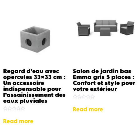
Regard d’eau avec
Salon de jardin bas
opercules 33×33 cm :
Emma gris 5 places :
Un accessoire
Confort et style pour
indispensable pour
votre extérieur
l’assainissement des
eaux pluviales
Rated
0
Read more
out
Rated
of
0
5
Read more
out
of
5