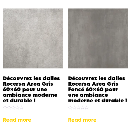
Découvrez les dalles
Découvrez les dalles
Rocersa Area Gris
Rocersa Area Gris
60×60 pour une
Foncé 60×60 pour
ambiance moderne
une ambiance
et durable !
moderne et durable !
Rated
Rated
0
0
Read more
Read more
out
out
of
of
5
5