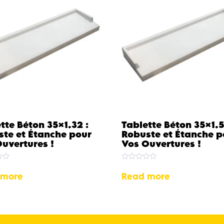
tte Béton 35×1.32 :
Tablette Béton 35×1.5
te et Étanche pour
Robuste et Étanche p
uvertures !
Vos Ouvertures !
Rated
0
 more
Read more
out
of
5