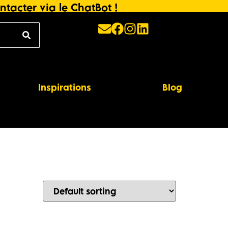
ntacter via le ChatBot !
Inspirations
Blog