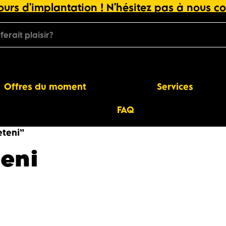
urs d'implantation ! N'hésitez pas à nous co
Offres du moment
Services
FAQ
eteni”
teni