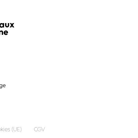
iaux
ne
age
kies (UE)
CGV