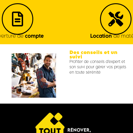
erture de
compte
Location
de maté
Des conseils et un
suivi
Profiter de conseils d’expert et
son suivi pour gérer vos projets
en toute sérénité