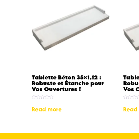
Tablette Béton 35×1.12 :
Table
Robuste et Étanche pour
Robus
Vos Ouvertures !
Vos O
Rated
Rated
0
0
Read more
Read
out
out
of
of
5
5