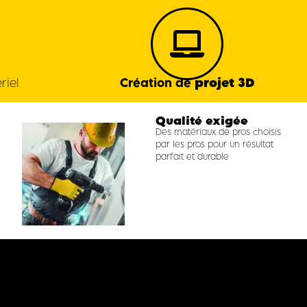
projet 3D
riel
Création de
Qualité exigée
Des matériaux de pros choisis
par les pros pour un résultat
parfait et durable