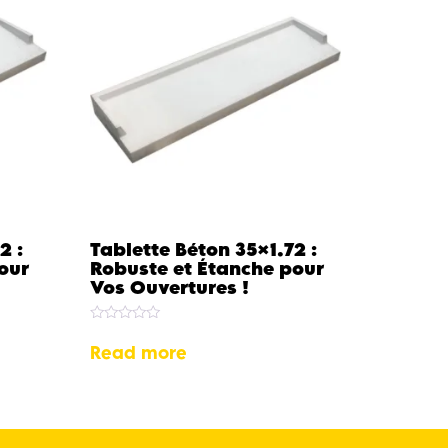
2 :
Tablette Béton 35×1.72 :
our
Robuste et Étanche pour
Vos Ouvertures !
Rated
0
Read more
out
of
5