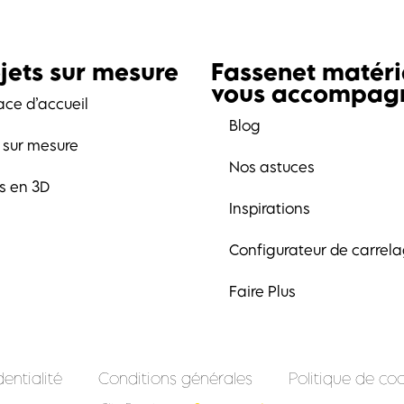
jets sur mesure
Fassenet matér
vous accompag
ace d’accueil
Blog
t sur mesure
Nos astuces
ts en 3D
Inspirations
Configurateur de carrel
Faire Plus
entialité
Conditions générales
Politique de coo