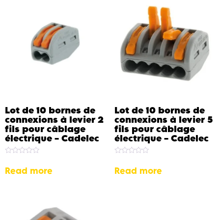
Lot de 10 bornes de
Lot de 10 bornes de
connexions à levier 2
connexions à levier 5
fils pour câblage
fils pour câblage
électrique – Cadelec
électrique – Cadelec
Rated
Rated
0
0
Read more
Read more
out
out
of
of
5
5