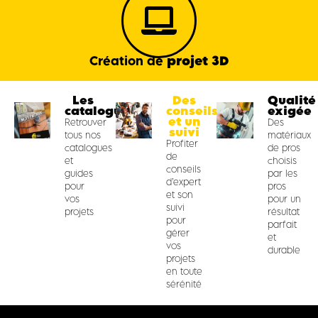
projet 3D
Création de
Les
Des
Qualité
catalogues
conseils
exigée
et un
Retrouver
Des
suivi
tous nos
matériaux
Profiter
catalogues
de pros
de
et
choisis
conseils
guides
par les
d’expert
pour
pros
et son
vos
pour un
suivi
projets
résultat
pour
parfait
gérer
et
vos
durable
projets
en toute
sérénité