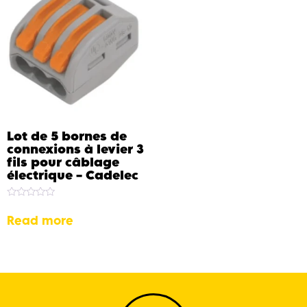
Lot de 5 bornes de
connexions à levier 3
fils pour câblage
électrique – Cadelec
Rated
0
Read more
out
of
5