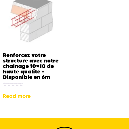
Renforcez votre
structure avec notre
chainage 10×10 de
haute qualité –
Disponible en 6m
Rated
0
Read more
out
of
5