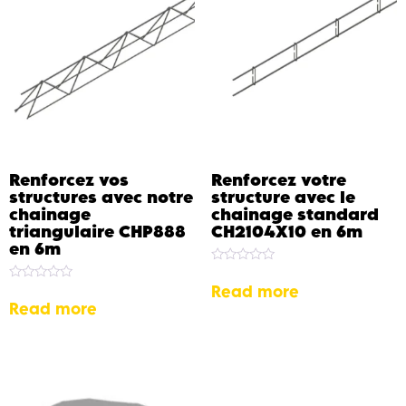
Renforcez vos
Renforcez votre
structures avec notre
structure avec le
chainage
chainage standard
triangulaire CHP888
CH2104X10 en 6m
en 6m
Rated
0
Read more
Rated
out
0
Read more
of
out
5
of
5