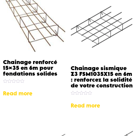
Chainage renforcé
15×35 en 6m pour
Chainage sismique
fondations solides
Z3 FSM1035X15 en 6m
: renforcez la solidité
de votre construction
Rated
0
Read more
out
of
Rated
5
0
Read more
out
of
5