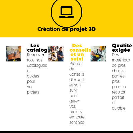
projet 3D
Création de
Les
Des
Qualité
catalogues
conseils
exigée
et un
Retrouver
Des
suivi
tous nos
matériaux
Profiter
catalogues
de pros
de
et
choisis
conseils
guides
par les
d’expert
pour
pros
et son
vos
pour un
suivi
projets
résultat
pour
parfait
gérer
et
vos
durable
projets
en toute
sérénité