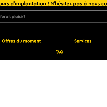
urs d'implantation ! N'hésitez pas à nous co
Offres du moment
Services
FAQ