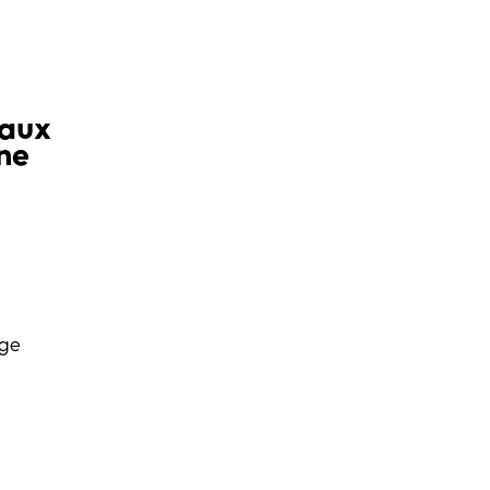
iaux
ne
age