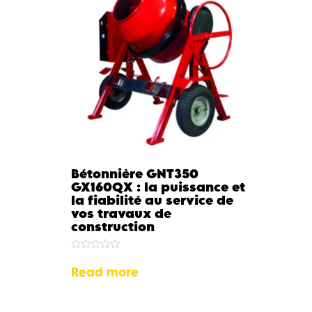
Bétonnière GNT350
GX160QX : la puissance et
la fiabilité au service de
vos travaux de
construction
Rated
0
Read more
out
of
5