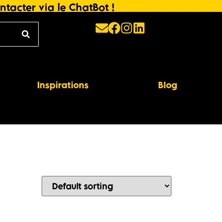
ntacter via le ChatBot !
Inspirations
Blog