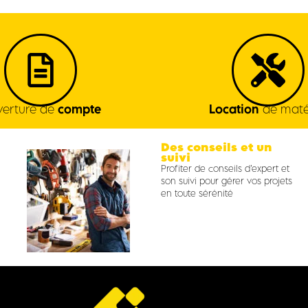
erture de
compte
Location
de maté
Des conseils et un
suivi
Profiter de conseils d’expert et
son suivi pour gérer vos projets
en toute sérénité