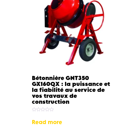
Bétonnière GNT350
GX160QX : la puissance et
la fiabilité au service de
vos travaux de
construction
Rated
0
Read more
out
of
5