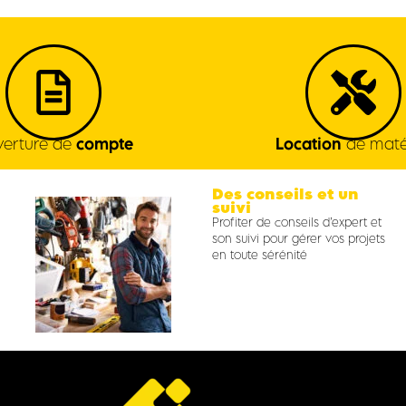
erture de
compte
Location
de maté
Des conseils et un
suivi
Profiter de conseils d’expert et
son suivi pour gérer vos projets
en toute sérénité