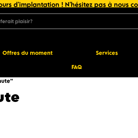
urs d'implantation ! N'hésitez pas à nous co
Offres du moment
Services
FAQ
nute”
ute