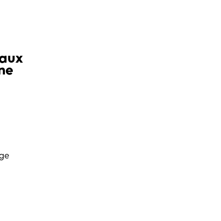
iaux
ne
age