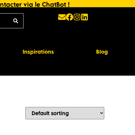
ntacter via le ChatBot !
Inspirations
Blog