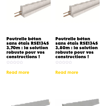
Poutrelle béton
Poutrelle béton
sans étais RSE134S
sans étais RSE134S
3.70m : la solution
3.80m : la solution
robuste pour vos
robuste pour vos
constructions !
constructions !
Rated
Rated
0
0
Read more
Read more
out
out
of
of
5
5