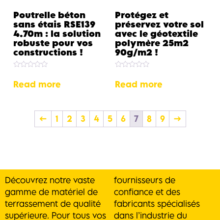
Poutrelle béton
Protégez et
sans étais RSE139
préservez votre sol
4.70m : la solution
avec le géotextile
robuste pour vos
polymère 25m2
constructions !
90g/m2 !
Rated
Rated
0
0
Read more
Read more
out
out
of
of
5
5
←
1
2
3
4
5
6
7
8
9
→
Découvrez notre vaste
fournisseurs de
gamme de matériel de
confiance et des
terrassement de qualité
fabricants spécialisés
supérieure. Pour tous vos
dans l’industrie du