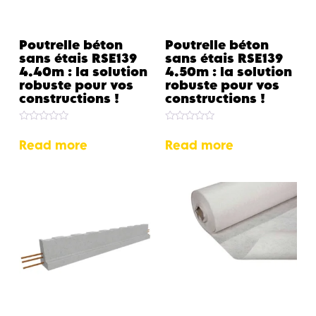
Poutrelle béton
Poutrelle béton
sans étais RSE139
sans étais RSE139
4.40m : la solution
4.50m : la solution
robuste pour vos
robuste pour vos
constructions !
constructions !
Rated
Rated
0
0
Read more
Read more
out
out
of
of
5
5