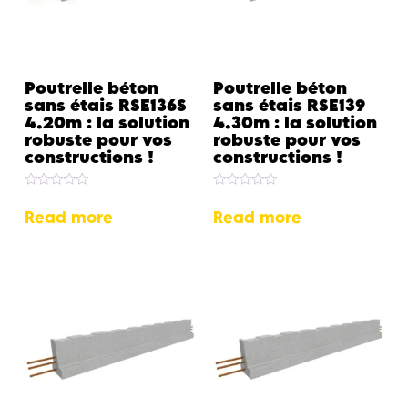
Poutrelle béton
Poutrelle béton
sans étais RSE136S
sans étais RSE139
4.20m : la solution
4.30m : la solution
robuste pour vos
robuste pour vos
constructions !
constructions !
Rated
Rated
0
0
Read more
Read more
out
out
of
of
5
5